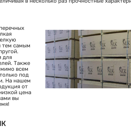
еличивая в несколько раз прочностные характер
оперечных
елкая
мелкую
и тем самым
пругой.
 для
елей. Также
омимо всем
 только под
и. На нашем
одукция от
низкой цена
нами вы
емя!
ЛК