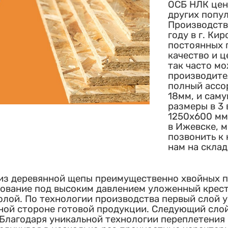
ОСБ НЛК цен
других попу
Производств
году в г. Ки
постоянных 
качество и ц
так часто м
производите
полный ассо
18мм, и сам
размеры в 3 
1250х600 мм
в Ижевске, м
позвонить к 
нам на склад
из деревянной щепы преимущественно хвойных по
сование под высоким давлением уложенный крес
олой. По технологии производства первый слой 
ной стороне готовой продукции. Следующий сло
 Благодаря уникальной технологии переплетения