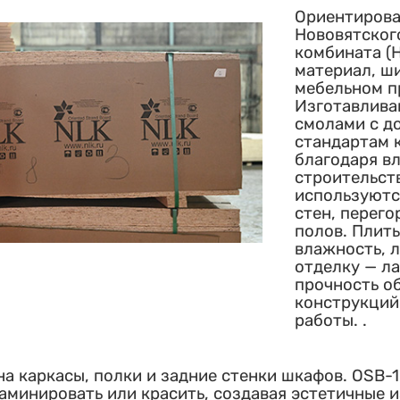
Ориентирова
Нововятског
комбината (
материал, ш
мебельном п
Изготавлива
смолами с д
стандартам 
благодаря вл
строительст
используютс
стен, перего
полов. Плит
влажность, 
отделку — ла
прочность о
конструкций
работы. .
а каркасы, полки и задние стенки шкафов. OSB-1
минировать или красить, создавая эстетичные и