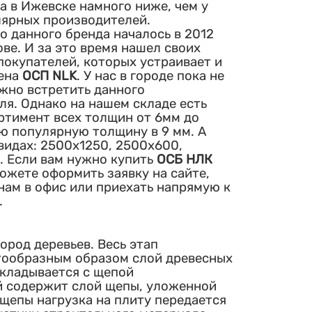
а в Ижевске намного ниже, чем у
лярных производителей.
о данного бренда началось в 2012
рове. И за это время нашел своих
покупателей, которых устраивает и
ена
ОСП NLK
. У нас в городе пока не
ожно встретить данного
ля. Однако на нашем складе есть
ртимент всех толщин от 6мм до
ую популярную толщину в 9 мм. А
видах: 2500х1250, 2500х600,
. Если вам нужно купить
ОСБ НЛК
ожете оформить заявку на сайте,
нам в офис или приехать напрямую к
.
род деревьев. Весь этап
тообразным образом слой древесных
укладывается с щепой
й содержит слой щепы, уложенной
 щепы нагрузка на плиту передается