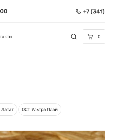
:00
+7 (341)
такты
0
 Латат
ОСП Ультра Плай