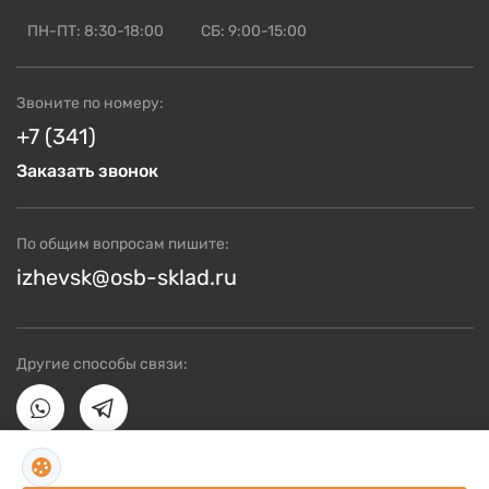
Доставка и оплата
ПН-ПТ: 8:30-18:00
СБ: 9:00-15:00
Блог по OSB
ОСБ оптом
Звоните по номеру:
Контакты
+7 (341)
Заказать звонок
По общим вопросам пишите:
izhevsk@osb-sklad.ru
Другие способы связи: