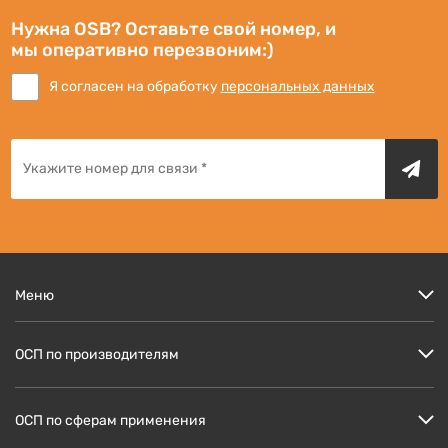
Нужна OSB? Оставьте свой номер, и
мы оперативно перезвоним:)
Я согласен на обработку
персональных данных
Меню
Цены
ОСП по производителям
Кто мы?
Скидки и акции
ОСП Кроношпан
ОСП по сферам применения
Доставка и оплата
ОСП Ультралам