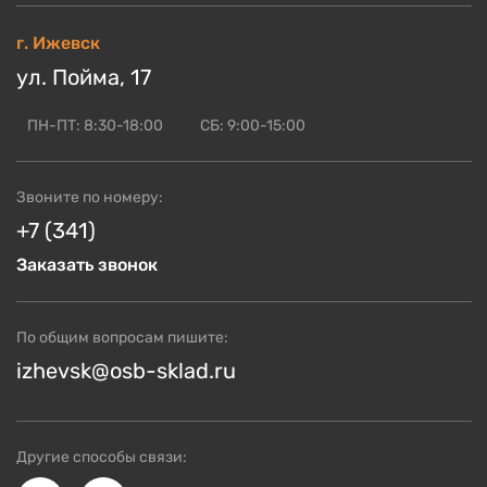
Блог по OSB
ОСП НЛК
ОСП для пола
г. Ижевск
ОСБ оптом
ОСП Калевала
ОСП для стен
ул. Пойма, 17
Контакты
Смотреть ещё
ОСП для кровли
ОСП для СИП панелей
ПН-ПТ: 8:30-18:00
СБ: 9:00-15:00
Смотреть ещё
Звоните по номеру:
+7 (341)
Заказать звонок
По общим вопросам пишите:
izhevsk@osb-sklad.ru
Другие способы связи: