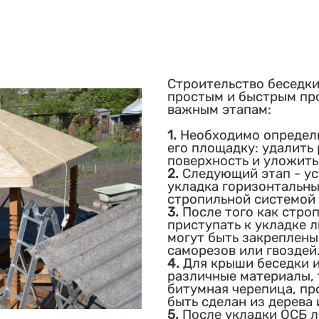
Строительство беседки
простым и быстрым про
важным этапам:
1.
Необходимо определи
его площадку: удалить
поверхность и уложить
2.
Следующий этап - ус
укладка горизонтальны
стропильной системой 
3.
После того как стро
приступать к укладке 
могут быть закреплены
саморезов или гвоздей
4.
Для крыши беседки 
различные материалы, 
битумная черепица, пр
быть сделан из дерева
5.
После укладки ОСБ л