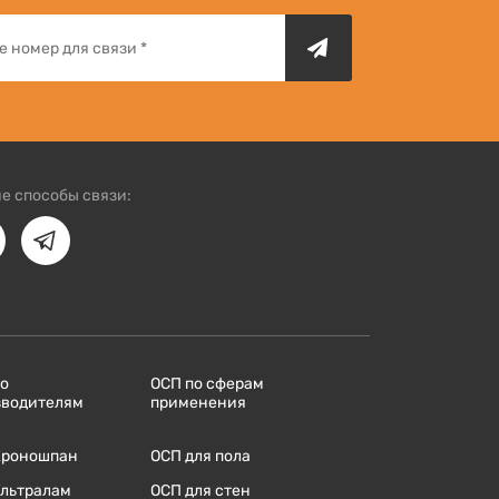
е способы связи:
по
ОСП по сферам
зводителям
применения
Кроношпан
ОСП для пола
Ультралам
ОСП для стен