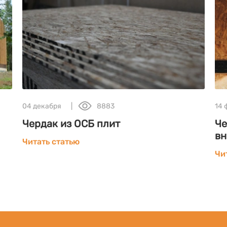
04 декабря
8883
14
Чердак из ОСБ плит
Че
вн
Читать статью
Чи