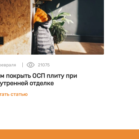
 февраля
21075
21 августа
м покрыть ОСП плиту при
Чем отли
утренней отделке
сравнени
выбора
тать статью
Читать ста