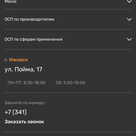
Меню
Цены
ОСП по производителям
Кто мы?
Скидки и акции
ОСП Кроношпан
ОСП по сферам применения
Доставка и оплата
ОСП Ультралам
Блог по OSB
ОСП НЛК
ОСП для пола
г. Ижевск
ОСБ оптом
ОСП Калевала
ОСП для стен
ул. Пойма, 17
Контакты
Смотреть ещё
ОСП для кровли
ОСП для СИП панелей
ПН-ПТ: 8:30-18:00
СБ: 9:00-15:00
Смотреть ещё
Звоните по номеру:
+7 (341)
Заказать звонок